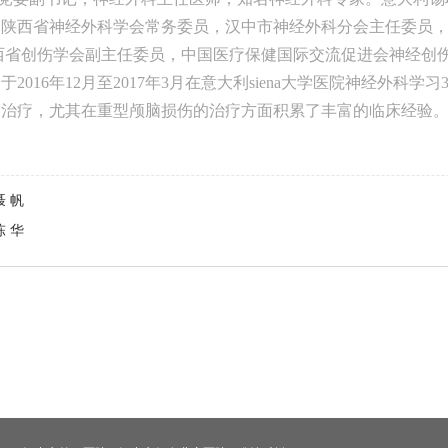
为陕西省神经外科学会常务委员，汉中市神经外科分会主任委员
西省创伤学会副主任委员，中国医疗保健国际交流促进会神经创
于2016年12月至2017年3月在意大利siena大学医院神经外
和治疗，尤其在重型颅脑损伤的治疗方面积累了丰富的临床经验
聂 帆
陈 华