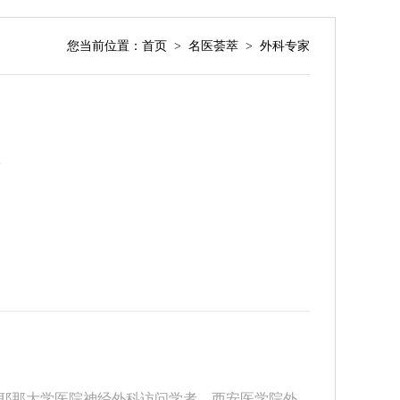
您当前位置：
首页
>
名医荟萃
>
外科专家
记
耶那大学医院神经外科访问学者。西安医学院外