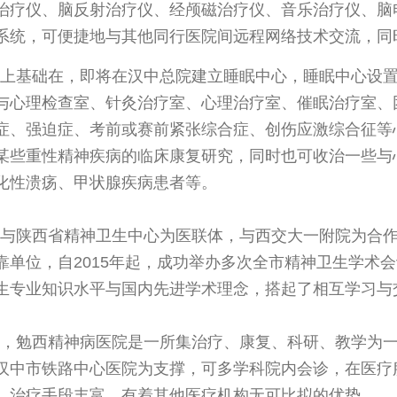
治疗仪、脑反射治疗仪、经颅磁治疗仪、音乐治疗仪、脑
系统，可便捷地与其他同行医院间远程网络技术交流，同
上基础在，即将在汉中总院建立睡眠中心，睡眠中心设
与心理检查室、针灸治疗室、心理治疗室、催眠治疗室、
症、强迫症、考前或赛前紧张综合症、创伤应激综合征等
某些重性精神疾病的临床康复研究，同时也可收治一些与
化性溃疡、甲状腺疾病患者等。
与陕西省精神卫生中心为医联体，与西交大一附院为合
靠单位，自2015年起，成功举办多次全市精神卫生学术
生专业知识水平与国内先进学术理念，搭起了相互学习与
，勉西精神病医院是一所集治疗、康复、科研、教学为一
汉中市铁路中心医院为支撑，可多学科院内会诊，在医疗
、治疗手段丰富。有着其他医疗机构无可比拟的优势。