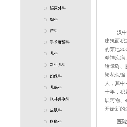
泌尿外科
妇科
产科
汉中
建筑面积
手术麻醉科
的菜地3
儿科
精神疾病
新生儿科
绪障碍、
繁花似锦
妇保科
人，其中
儿保科
十年，积
眼耳鼻喉科
展药物、
开始新的
皮肤科
医院
疼痛科