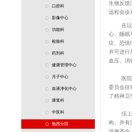
生物反馈
口腔科
远程会诊
影像中心
在以
功能科
心、睡眠
检验科
症、恐惧
并可进行
药剂科
血压、消
健康管理中心
月子中心
医院
委员会挂
血液净化中心
了精神卫
康复科
中医科
综上
构。并有
勉西分院
设施齐全